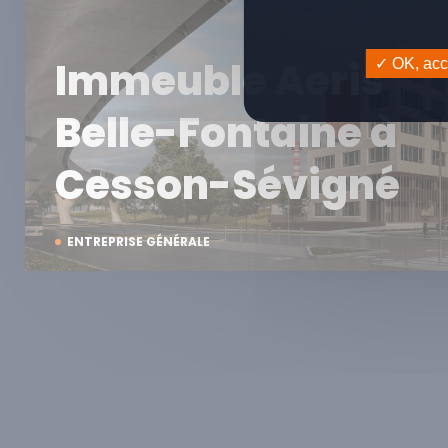
Immeuble Aeris
OK, acce
Belle-Fontaine à
Cesson-Sévigné
ENTREPRISE GÉNÉRALE