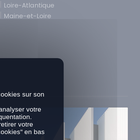
Loire-Atlantique
Maine-et-Loire
cookies sur son
analyser votre
quentation.
tirer votre
cookies" en bas