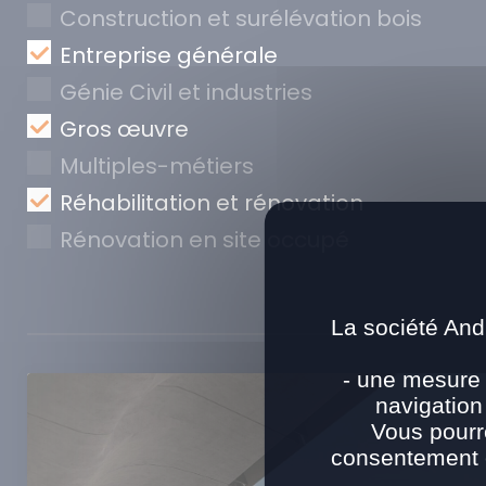
Construction et surélévation bois
Entreprise générale
Génie Civil et industries
Gros œuvre
Multiples-métiers
Réhabilitation et rénovation
Rénovation en site occupé
La société And
- une mesure 
navigation
Vous pourr
consentement e