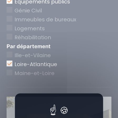
Equipements publics
Génie Civil
Immeubles de bureaux
Logements
Réhabilitation
Par département
Ille-et-Vilaine
Loire-Atlantique
Maine-et-Loire