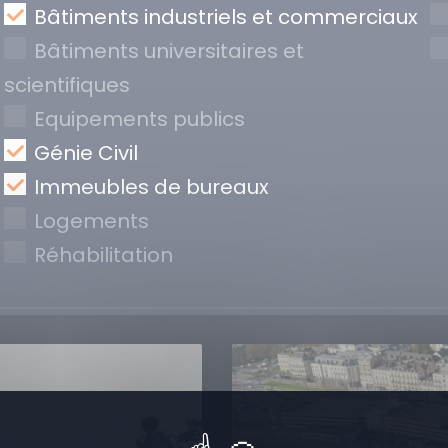
Bâtiments industriels et commerciaux
Bâtiments universitaires et
scientifiques
Equipements publics
Génie Civil
Immeubles de bureaux
Logements
Réhabilitation