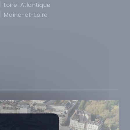
Loire-Atlantique
Maine-et-Loire