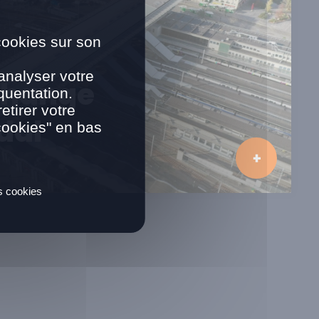
cookies sur son
analyser votre
change
quentation.
tirer votre
dal
cookies" en bas
es cookies