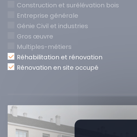
Construction et surélévation bois
Entreprise générale
Génie Civil et industries
Gros œuvre
Multiples-métiers
Réhabilitation et rénovation
Rénovation en site occupé