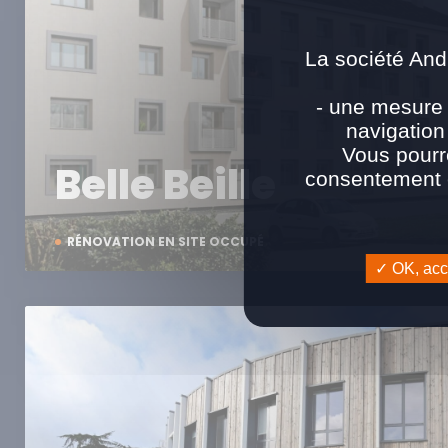
La société And
- une mesure 
navigation
Vous pourr
Belle Beille
consentement e
RÉNOVATION EN SITE OCCUPÉ
OK, acce