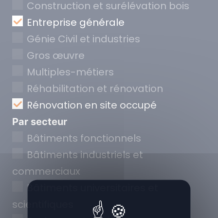
Construction et surélévation bois
Entreprise générale
Génie Civil et industries
Gros œuvre
Multiples-métiers
Réhabilitation et rénovation
Rénovation en site occupé
Par secteur
Bâtiments fonctionnels
Bâtiments industriels et
commerciaux
Bâtiments universitaires et
scientifiques