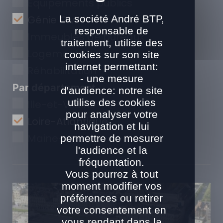
Equipements publics
La société André BTP,
Génie Civil
responsable de
Immeubles de bureaux
traitement, utilise des
Logements
cookies sur son site
internet permettant:
Réhabilitation
- une mesure
Par département
d'audience: notre site
utilise des cookies
Ille-et-Vilaine
pour analyser votre
Loire-Atlantique
navigation et lui
Maine-et-Loire
permettre de mesurer
l'audience et la
fréquentation.
Vous pourrez à tout
moment modifier vos
préférences ou retirer
votre consentement en
vous rendant dans la