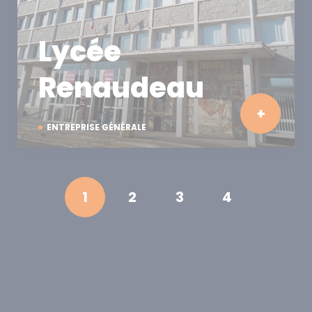
Lycée
Renaudeau
ENTREPRISE GÉNÉRALE
1
2
3
4