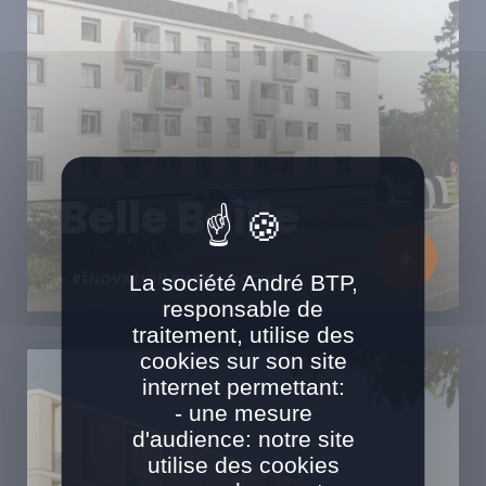
Belle Beille
La société André BTP,
RÉNOVATION EN SITE OCCUPÉ
responsable de
traitement, utilise des
cookies sur son site
internet permettant:
- une mesure
d'audience: notre site
utilise des cookies