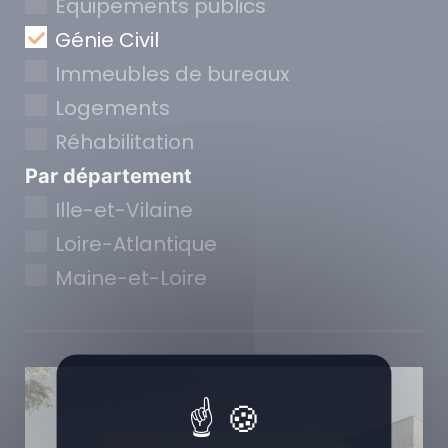
Equipements publics
Génie Civil
Immeubles de bureaux
Logements
Réhabilitation
Par département
Ille-et-Vilaine
Loire-Atlantique
Maine-et-Loire