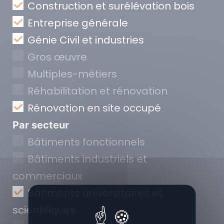
Construction et surélévation bois
Entreprise générale
Génie Civil et industries
Gros œuvre
Multiples-métiers
Réhabilitation et rénovation
Rénovation en site occupé
Par secteur
Bâtiments fonctionnels
Bâtiments industriels et
commerciaux
Bâtiments universitaires et
scientifiques