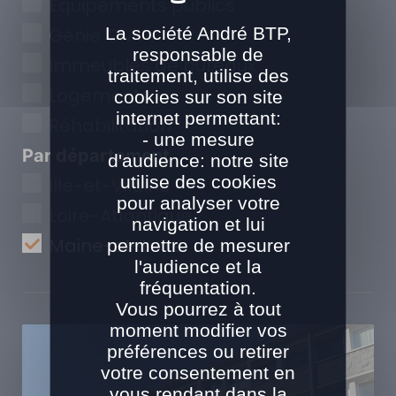
Equipements publics
La société André BTP,
Génie Civil
responsable de
Immeubles de bureaux
traitement, utilise des
Logements
cookies sur son site
internet permettant:
Réhabilitation
- une mesure
Par département
d'audience: notre site
utilise des cookies
Ille-et-Vilaine
pour analyser votre
Loire-Atlantique
navigation et lui
Maine-et-Loire
permettre de mesurer
l'audience et la
fréquentation.
Vous pourrez à tout
moment modifier vos
préférences ou retirer
votre consentement en
vous rendant dans la