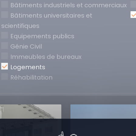
Bâtiments industriels et commerciaux
Bâtiments universitaires et
scientifiques
Equipements publics
Génie Civil
Immeubles de bureaux
Logements
Réhabilitation