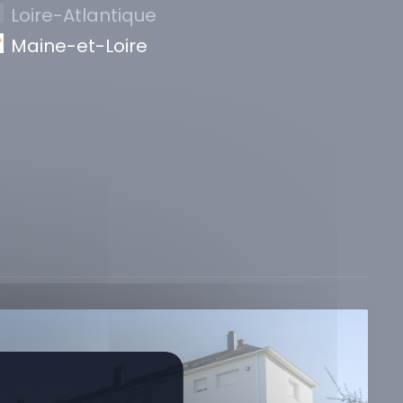
Loire-Atlantique
Maine-et-Loire