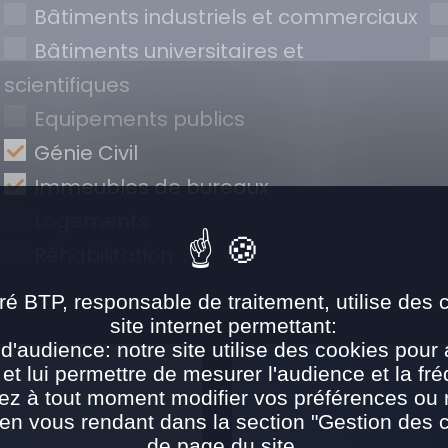
Bâtiments industriels et commerciaux
Bâtiments universitaires et
scientifiques
Equipements publics
Génie Civil
Immeubles de bureaux
Logements
Réhabilitation
ré BTP, responsable de traitement, utilise des 
site internet permettant:
d'audience: notre site utilise des cookies pour 
 et lui permettre de mesurer l'audience et la fré
ez à tout moment modifier vos préférences ou re
n vous rendant dans la section "Gestion des 
de page du site.