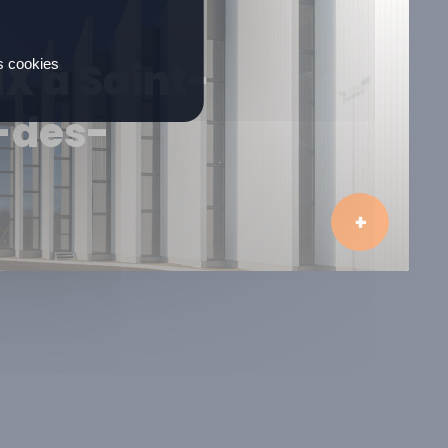
X à Saint-
es cookies
-des-