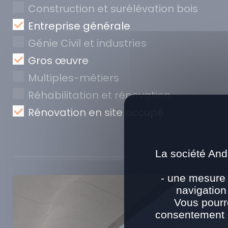
Construction et surélévation bois
Entreprise générale
Génie Civil et industries
Gros œuvre
Multiples-métiers
Réhabilitation et rénovation
Rénovation en site occupé
La société And
- une mesure 
navigation
Vous pourr
consentement e