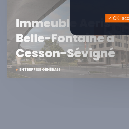
Immeuble Aeris
OK, acce
Belle-Fontaine à
Cesson-Sévigné
ENTREPRISE GÉNÉRALE