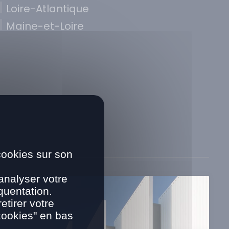
Loire-Atlantique
Maine-et-Loire
cookies sur son
analyser votre
quentation.
tirer votre
cookies" en bas