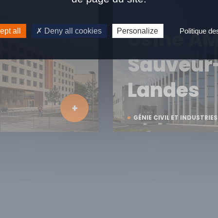
Usine AM
pt all
Deny all cookies
Personalize
Politique d
Sauveur
Landes
GÉNIE CIVIL ET INDUSTRIES