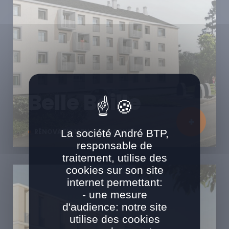
Belle Beille
La société André BTP,
RÉNOVATION EN SITE OCCUPÉ
responsable de
traitement, utilise des
cookies sur son site
internet permettant:
- une mesure
d'audience: notre site
utilise des cookies