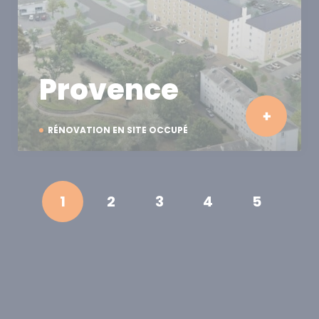
Provence
RÉNOVATION EN SITE OCCUPÉ
1
2
3
4
5