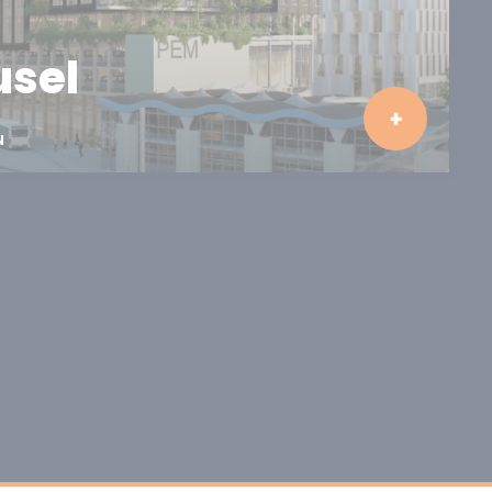
usel
N