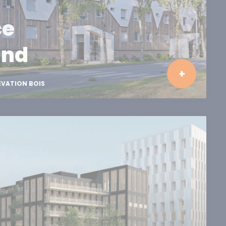
ce
and
ÉVATION BOIS