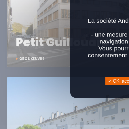
La société And
- une mesure 
Petit Guillouard
navigation
Vous pourr
consentement e
GROS ŒUVRE
OK, acce