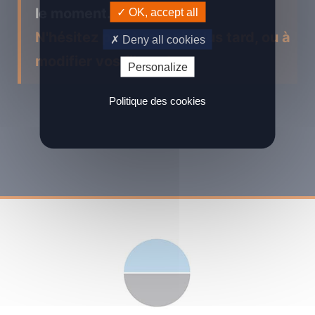
le moment...
OK, accept all
N'hésitez pas à revenir plus tard, ou à
Deny all cookies
modifier vos filtres !
Personalize
Politique des cookies