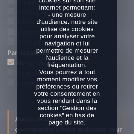
cookies sur son site
Equipements publics
internet permettant:
Génie Civil
- une mesure
Immeubles de bureaux
d'audience: notre site
utilise des cookies
Logements
pour analyser votre
Réhabilitation
navigation et lui
permettre de mesurer
Par département
l'audience et la
Ille-et-Vilaine
fréquentation.
Vous pourrez à tout
Loire-Atlantique
moment modifier vos
Maine-et-Loire
préférences ou retirer
votre consentement en
vous rendant dans la
section "Gestion des
cookies" en bas de
Aucun résultat ne semble
page du site.
correspondre à votre recherche pour