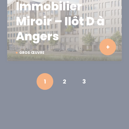
Immobilier
Miroir – Ilôt D à
Angers
GROS ŒUVRE
1
2
3