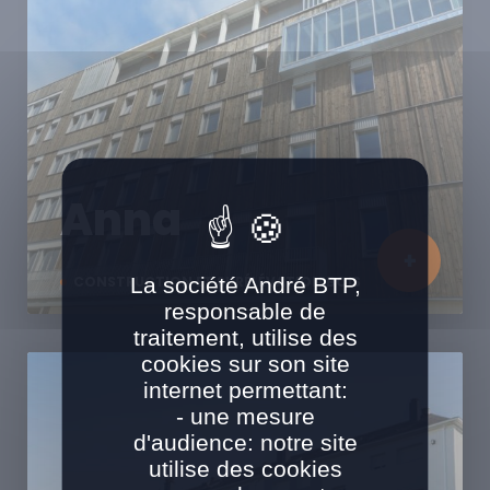
Anna
La société André BTP,
CONSTRUCTION ET SURÉLÉVATION BOIS
responsable de
traitement, utilise des
cookies sur son site
internet permettant:
- une mesure
d'audience: notre site
utilise des cookies