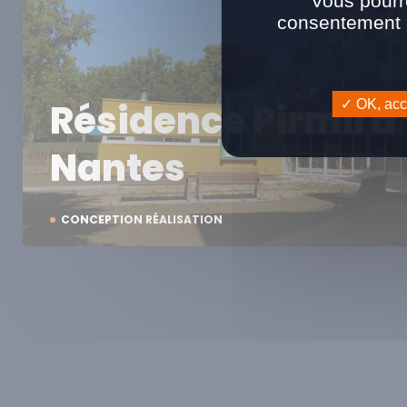
Vous pourr
consentement e
Résidence Pirmil à
OK, acce
Nantes
CONCEPTION RÉALISATION