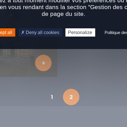
ez à tout moment modifier vos préférences ou re
n vous rendant dans la section "Gestion des 
de page du site.
pt all
Deny all cookies
Personalize
Politique d
1
2