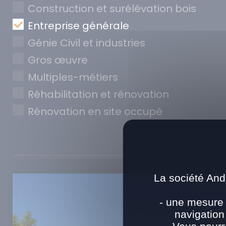
Construction et surélévation bois
Entreprise générale
Génie Civil et industries
Gros œuvre
Multiples-métiers
Réhabilitation et rénovation
Rénovation en site occupé
La société And
- une mesure 
navigation