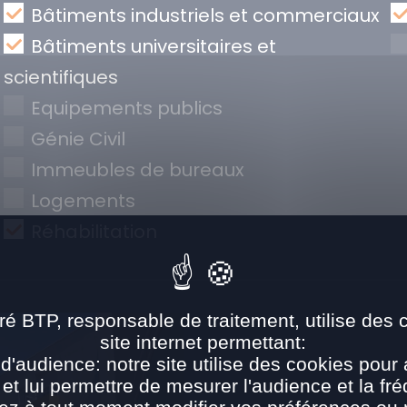
Bâtiments industriels et commerciaux
Bâtiments universitaires et
scientifiques
Equipements publics
Génie Civil
Immeubles de bureaux
Logements
Réhabilitation
ré BTP, responsable de traitement, utilise des 
site internet permettant:
d'audience: notre site utilise des cookies pour 
 et lui permettre de mesurer l'audience et la fré