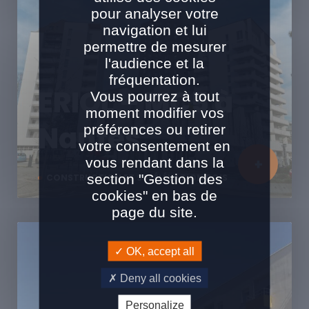
pour analyser votre
navigation et lui
permettre de mesurer
l'audience et la
fréquentation.
ERIOL – MC5 à
Vous pourrez à tout
moment modifier vos
Nantes
préférences ou retirer
votre consentement en
vous rendant dans la
section "Gestion des
CONSTRUCTION ET SURÉLÉVATION BOIS
cookies" en bas de
page du site.
OK, accept all
Deny all cookies
Personalize