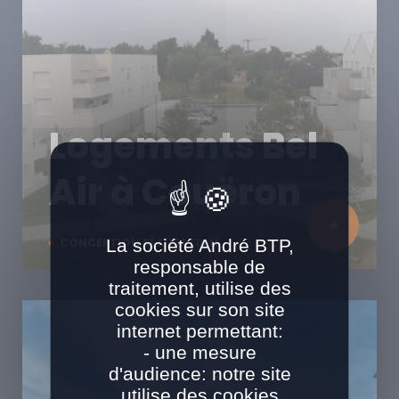
Logements Bel
Air à Couëron
La société André BTP,
CONCEPTION RÉALISATION
responsable de
traitement, utilise des
cookies sur son site
internet permettant:
- une mesure
d'audience: notre site
utilise des cookies