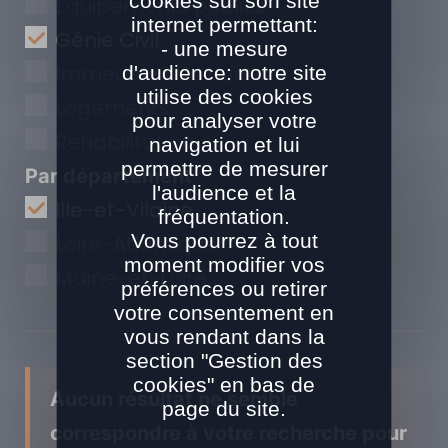
cookies sur son site
Equipements publics
internet permettant:
Génie Civil
- une mesure
Immeubles de bureaux
d'audience: notre site
utilise des cookies
Logements
pour analyser votre
Réhabilitation
navigation et lui
permettre de mesurer
Par département
l'audience et la
Ille-et-Vilaine
fréquentation.
Vous pourrez à tout
Loire-Atlantique
moment modifier vos
Maine-et-Loire
préférences ou retirer
votre consentement en
vous rendant dans la
section "Gestion des
cookies" en bas de
Aucun résultat ne semble
page du site.
correspondre à votre recherche pour