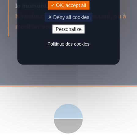
le moment...
OK, accept all
N'hésitez pas à revenir plus tard, ou à
Deny all cookies
modifier vos filtres !
Personalize
Politique des cookies