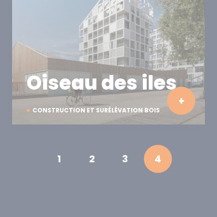
Oiseau des iles
CONSTRUCTION ET SURÉLÉVATION BOIS
1
2
3
4