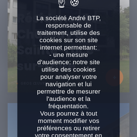
Résidence Le
La société André BTP,
responsable de
Chassay à
traitement, utilise des
cookies sur son site
Sainte-Luce-
internet permettant:
- une mesure
sur-Loire
d'audience: notre site
utilise des cookies
pour analyser votre
navigation et lui
GROS ŒUVRE
permettre de mesurer
l'audience et la
fréquentation.
Vous pourrez à tout
moment modifier vos
préférences ou retirer
votre consentement en