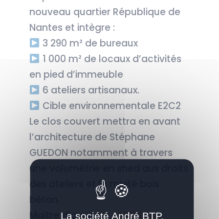
nouveau quartier République de
Nantes et intègre :
3 290 m² de bureaux
1 000 m² de locaux d’activités
en pied d’immeuble
6 ateliers artisanaux.
Cible environnementale E2C2
Le clos couvert mettra en avant
l’architecture de Stéphane
GUEDON notamment à travers
une volumétrie en shed aux droits
des ateliers et la mixité bois
béton.
Maître d’ouvrage :
AETHICA
La société André BTP,