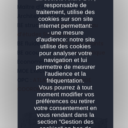
responsable de
Maître d’œuvre GUEDON
traitement, utilise des
Architecte et O2bo
cookies sur son site
BE structures :
SISBA – Bureau
internet permettant:
- une mesure
d’études Structures
d'audience: notre site
BE fluides :
POUGET Consultants
utilise des cookies
BE acoustique :
ITAC Acoustique
pour analyser votre
navigation et lui
Economiste :
CMB
permettre de mesurer
MOE Exécution et
l'audience et la
OPC :
ATLANTIQUE PILOTAGE
fréquentation.
Vous pourrez à tout
COORDINATION
moment modifier vos
préférences ou retirer
votre consentement en
vous rendant dans la
section "Gestion des