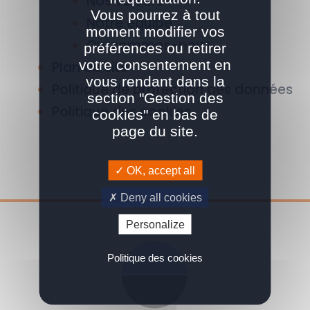
Nos valeurs
Vous pourrez à tout
Notre équipe
moment modifier vos
Qui sommes-nous
préférences ou retirer
votre consentement en
Plan du site
vous rendant dans la
Politique de protection des données
section "Gestion des
Politique des cookies
cookies" en bas de
page du site.
OK, accept all
Deny all cookies
Personalize
Politique des cookies