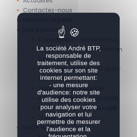
Actualités
Contactez-nous
Mentions légales
Nos expertises
Conception – construction
La société André BTP,
Construction et surélévation
responsable de
bois
traitement, utilise des
Entreprise générale et gros-
cookies sur son site
internet permettant:
oeuvre
- une mesure
Génie-civil et industrie
d'audience: notre site
Réhabilitation – rénovation
utilise des cookies
pour analyser votre
Rénovation en site occupé
navigation et lui
Travaux services
permettre de mesurer
Notre société
l'audience et la
fréquentation.