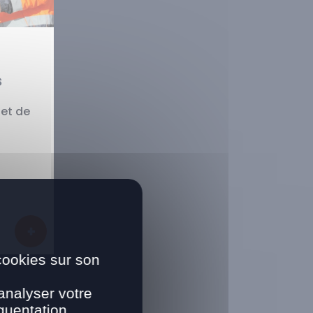
s
 et de
us
cookies sur son
analyser votre
quentation.