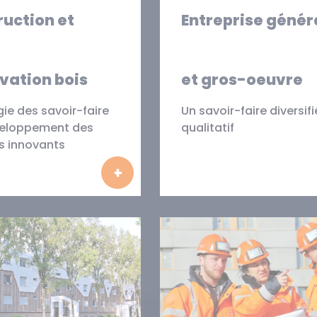
uction et
Entreprise génér
vation bois
et gros-oeuvre
gie des savoir-faire
Un savoir-faire diversifi
veloppement des
qualitatif
s innovants
En savoir plus
En savoir pl