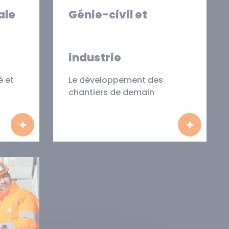
ale
Génie-civil et
industrie
é et
Le développement des
chantiers de demain
us
En savoir plus