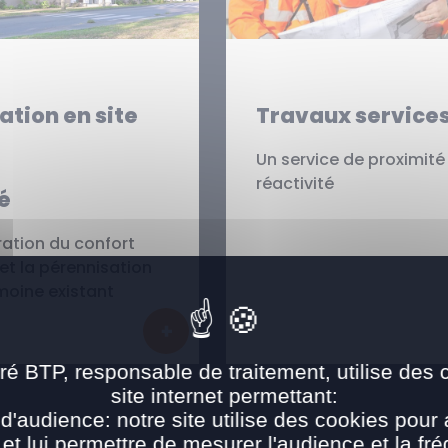
tion en site
Travaux service
Un service de proximité
réactivité
é
ration du confort
et la pérennisation
moine existant
En savoir plus
En savoir pl
ré BTP, responsable de traitement, utilise des 
site internet permettant:
d'audience: notre site utilise des cookies pour 
 et lui permettre de mesurer l'audience et la fré