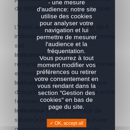
- une mesure
de ANDRÉ BTP n’est pas calculable.
d'audience: notre site
utilise des cookies
pour analyser votre
L’index se calcule sur la base de 4
navigation et lui
indicateurs qui se détaillent comme
permettre de mesurer
l'audience et la
suit :
fréquentation.
Indicateur 1 –
écart de
Vous pourrez à tout
rémunération moyen entre femmes
moment modifier vos
préférences ou retirer
et hommes : incalculable
votre consentement en
Indicateur 2 –
écart entre le taux
vous rendant dans la
d’augmentations individuelles entre
section "Gestion des
cookies" en bas de
femmes et hommes : 35/35
page du site.
Indicateur 3 –
pourcentage de
salarié(e)s ayant bénéficié d’une
OK, accept all
augmentation à leur retour de