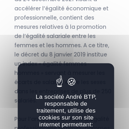
accélérer l’égalité économique et
professionnelle, contient des
mesures relatives à la promotion
de l’égalité salariale entre les
femmes et les hommes. A ce titre,
le décret du 8 janvier 2019 institue
un index « égalité femmes-
hommes » servant à mesurer les
écarts de salaires entre les sexes
dans les entreprises de plus de 250
La société André BTP,
salariés.
responsable de
traitement, utilise des
cookies sur son site
Pour l’année 2025, l’index d’égalité
internet permettant:
professionnelle femmes-hommes