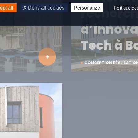
recherch
pt all
Deny all cookies
Personalize
Politique d
d’innova
Tech à B
CONCEPTION RÉALISATIO