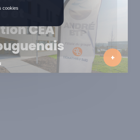
e et
es cookies
tion CEA
ouguenais
N