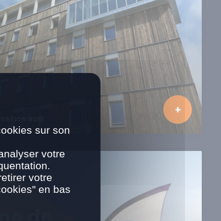
ÉVATION BOIS
cookies sur son
analyser votre
quentation.
tirer votre
cookies" en bas
me de