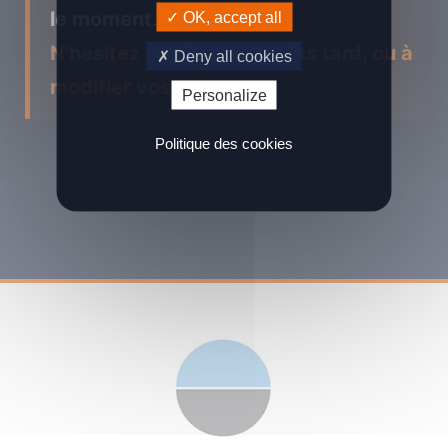
le moment...
OK, accept all
N'hésitez pas à revenir plus tard, ou à
Deny all cookies
modifier vos filtres !
Personalize
Politique des cookies