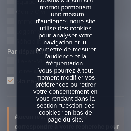
cookies sur son site
Equipements publics
internet permettant:
Génie Civil
- une mesure
Immeubles de bureaux
d'audience: notre site
utilise des cookies
Logements
pour analyser votre
Réhabilitation
navigation et lui
permettre de mesurer
Par département
l'audience et la
Ille-et-Vilaine
fréquentation.
Vous pourrez à tout
Loire-Atlantique
moment modifier vos
Maine-et-Loire
préférences ou retirer
votre consentement en
vous rendant dans la
section "Gestion des
cookies" en bas de
Aucun résultat ne semble
page du site.
correspondre à votre recherche pour