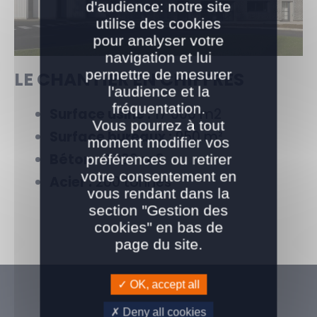
d'audience: notre site
utilise des cookies
pour analyser votre
navigation et lui
permettre de mesurer
LE CHANTIER EN CHIFFRES
l'audience et la
fréquentation.
Surface usine :
17 000 m2
Vous pourrez à tout
Surface bureaux :
950 m²
moment modifier vos
Béton :
3 200 m3
préférences ou retirer
votre consentement en
Acier :
200 tonnes
vous rendant dans la
section "Gestion des
cookies" en bas de
page du site.
OK, accept all
Deny all cookies