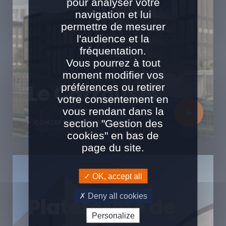
pour analyser votre
navigation et lui
permettre de mesurer
l'audience et la
fréquentation.
Vous pourrez à tout
moment modifier vos
Le Carrousel
préférences ou retirer
votre consentement en
vous rendant dans la
section "Gestion des
CONCEPTION RÉALISATION
cookies" en bas de
page du site.
OK, accept all
Deny all cookies
Plateforme de
Personalize