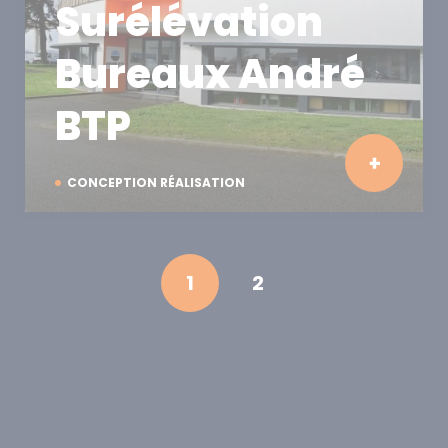
Surélévation
Bureaux André
BTP
CONCEPTION RÉALISATION
1
2