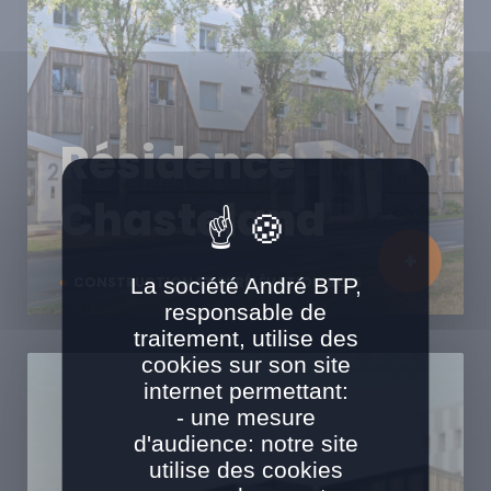
Résidence
Chasteland
La société André BTP,
CONSTRUCTION ET SURÉLÉVATION BOIS
responsable de
traitement, utilise des
cookies sur son site
internet permettant:
- une mesure
d'audience: notre site
utilise des cookies