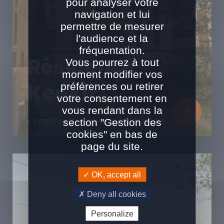
pour analyser votre
navigation et lui
permettre de mesurer
l'audience et la
fréquentation.
Résidence
Vous pourrez à tout
moment modifier vos
Kenkiz
préférences ou retirer
votre consentement en
vous rendant dans la
section "Gestion des
CONSTRUCTION ET SURÉLÉVATION BOIS
cookies" en bas de
page du site.
OK, accept all
Deny all cookies
Personalize