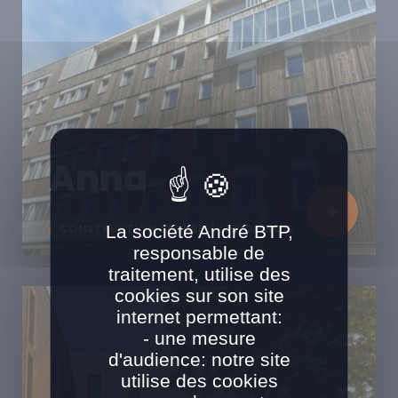
Anna
La société André BTP,
CONSTRUCTION ET SURÉLÉVATION BOIS
responsable de
traitement, utilise des
cookies sur son site
internet permettant:
- une mesure
d'audience: notre site
utilise des cookies