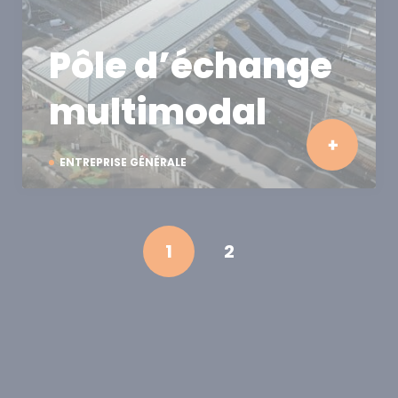
Pôle d’échange
multimodal
ENTREPRISE GÉNÉRALE
1
2