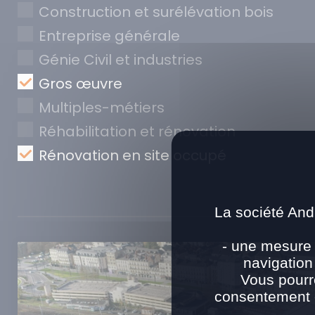
Construction et surélévation bois
Entreprise générale
Génie Civil et industries
Gros œuvre
Multiples-métiers
Réhabilitation et rénovation
Rénovation en site occupé
La société And
- une mesure 
navigation
Vous pourr
consentement e