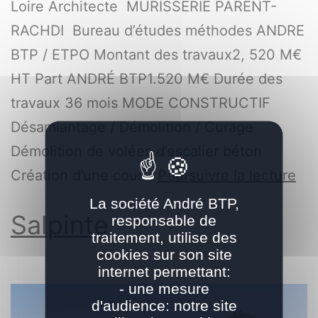
Loire Architecte MURISSERIE PARENT-
RACHDI Bureau d’études méthodes ANDRE
BTP / ETPO Montant des travaux2, 520 M€
HT Part ANDRÉ BTP1.520 M€ Durée des
travaux 36 mois MODE CONSTRUCTIF
Désamiantage / Démolition / Curage
Démolition de volées d’escalier béton
Création d’une cour…
Poursuivre la lecture
La société André BTP,
Salpinte
responsable de
traitement, utilise des
cookies sur son site
internet permettant:
- une mesure
d'audience: notre site