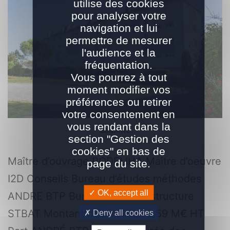
utilise des cookies
pour analyser votre
navigation et lui
permettre de mesurer
l'audience et la
fréquentation.
Vous pourrez à tout
moment modifier vos
préférences ou retirer
votre consentement en
vous rendant dans la
salpinte
section "Gestion des
cookies" en bas de
Maître d’ouvrage PODELIHA Maître d’oeuvre
page du site.
I2D Conseils Bureau d’études méthodes
OK, accept all
ANDRE BTP Bureau d’études structure
STBAT Montant des travaux 5,59 M€ HT
Deny all cookies